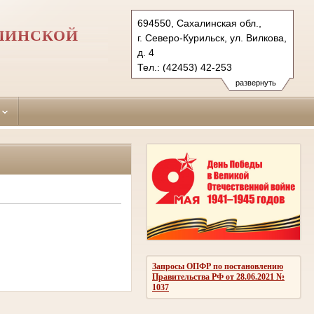
694550, Сахалинская обл.,
ЛИНСКОЙ
г. Северо-Курильск, ул. Вилкова,
д. 4
Тел.: (42453) 42-253
s-kurilskiy.sah@sudrf.ru
развернуть
Запросы ОПФР по постановлению
Правительства РФ от 28.06.2021 №
1037